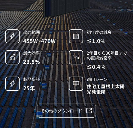
出力範囲
初年度の減衰
455W~470W
≤1.0%
最大効率
2年目から30年目まで
の直線減衰率
23.5%
≤0.4%
製品保証
適用シーン
住宅用屋根上太陽
25年
光発電所
その他のダウンロード