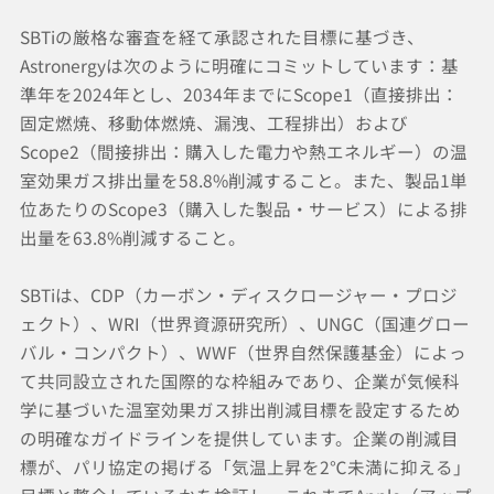
SBTiの厳格な審査を経て承認された目標に基づき、
Astronergyは次のように明確にコミットしています：基
準年を2024年とし、2034年までにScope1（直接排出：
固定燃焼、移動体燃焼、漏洩、工程排出）および
Scope2（間接排出：購入した電力や熱エネルギー）の温
室効果ガス排出量を58.8%削減すること。また、製品1単
位あたりのScope3（購入した製品・サービス）による排
出量を63.8%削減すること。
SBTiは、CDP（カーボン・ディスクロージャー・プロジ
ェクト）、WRI（世界資源研究所）、UNGC（国連グロー
バル・コンパクト）、WWF（世界自然保護基金）によっ
て共同設立された国際的な枠組みであり、企業が気候科
学に基づいた温室効果ガス排出削減目標を設定するため
の明確なガイドラインを提供しています。企業の削減目
標が、パリ協定の掲げる「気温上昇を2℃未満に抑える」