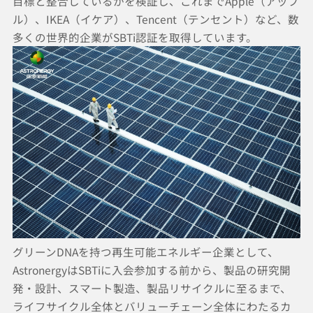
目標と整合しているかを検証し、これまでApple（アップ
ル）、IKEA（イケア）、Tencent（テンセント）など、数
多くの世界的企業がSBTi認証を取得しています。
グリーンDNAを持つ再生可能エネルギー企業として、
AstronergyはSBTiに入会参加する前から、製品の研究開
発・設計、スマート製造、製品リサイクルに至るまで、
ライフサイクル全体とバリューチェーン全体にわたるカ