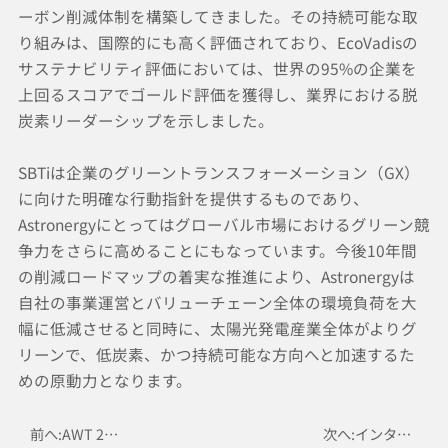
ーボン削減体制を構築してきました。その持続可能な取
り組みは、国際的にも高く評価されており、EcoVadisの
サステナビリティ評価においては、世界の95%の企業を
上回るスコアでゴールド評価を獲得し、業界における脱
炭素リーダーシップを示しました。
SBTiは企業のグリーントランスフォーメーション（GX）
に向けた明確な行動指針を提供するものであり、
Astronergyにとってはグローバル市場におけるグリーン競
争力をさらに高めることにもなっています。今後10年間
の削減ロードマップの着実な推進により、Astronergyは
自社の事業運営とバリューチェーン全体の環境負荷を大
幅に低減させると同時に、太陽光発電産業全体がよりグ
リーンで、低炭素、かつ持続可能な方向へと加速するた
めの原動力となります。
前へ:AWT 2025開幕：Astronergyブランドグローバルツアーの舞台を中国へ
次へ:インターソーラー・サウスアメリカ展示会にて、AstronergyがTOPCon 5.0技術と防汚モジュールを発表