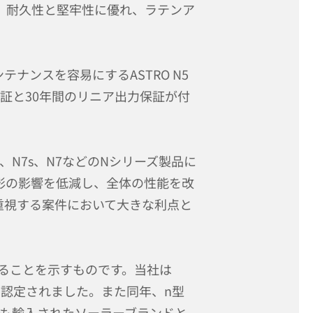
ます。耐久性と堅牢性に優れ、ラテンア
ンスを容易にするASTRO N5
保証と30年間のリニア出力保証が付
、N7s、N7などのNシリーズ製品に
影の影響を低減し、全体の性能を改
重視する案件において大きな利点と
であることを示すものです。当社は
everに認定されました。また同年、n型
で最も輸入されたソーラーブランドと