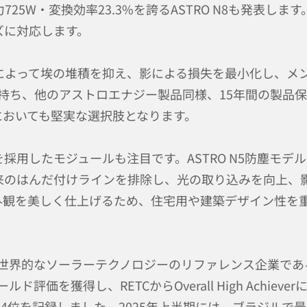
25W・変換効率23.3%を誇るASTRO N8も発表し
ズに対応します。
よって埃の堆積を抑え、影による損失を最小化し、メンテナ
を持ち、他のアストロエナジー製品同様、15年間の製品
においても堅実な選択肢となります。
採用したモジュールも注目です。ASTRO N5防塵モデル
従来のはんだ付けラインを排除し、光の取り込みを向上、
外観を美しく仕上げるため、住宅用や建築デザイン性を
gy’が世界的なソーラーテクノロジーのリファレンス企業
ゴールド評価を獲得し、RETCからOverall High Achi
量で4位を記録しました。2025年上半期には、ブラジル