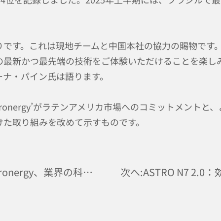
りです。これは現地チームと中国本社の協力の賜物です
の最新かつ最先端の技術をご体験いただけることを楽し
ーナ・パイン氏は語ります。
ronergy’がラテンアメリカ市場へのコミットメント
けた取り組みを改めて示すものです。
前へ:SBTi目標が正式承認！Astronergy、業界の科学的カーボン削減をリード
次へ:ASTRO N7 